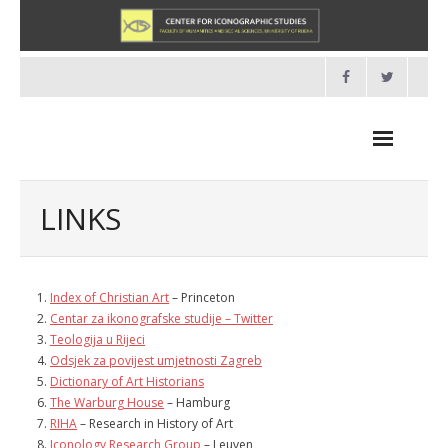
Skip
to
content
LINKS
NEWS
Index of Christian Art
– Princeton
Centar za ikonografske studije – Twitter
HOME
Teologija u Rijeci
Odsjek za povijest umjetnosti Zagreb
- About us
Dictionary of Art Historians
The Warburg House
– Hamburg
- Organisation
RIHA
– Research in History of Art
Iconology Research Group
– Leuven