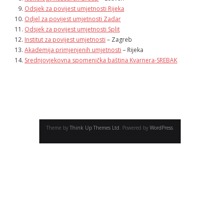
- - Academic program board
Odsjek za povijest umjetnosti Rijeka
Odjel za povijest umjetnosti Zadar
- - Collaborators
Odsjek za povijest umjetnosti Split
Institut za povijest umjetnosti
– Zagreb
- Newsletter
Akademija primjenjenih umjetnosti
– Rijeka
Srednjovjekovna spomenička baština Kvarnera-SREBAK
CONFERENCE
- Conference 2007
- - Organizers 2007
- - Participants 2007
Theme by
Think Up Themes Ltd
. Powered by
WordPress
.
- - Program 2007
- - Gallery 2007
- Conference 2008
- - Organizers 2008