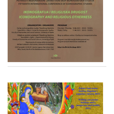
- - Contents IKON 8
- - Abstracts IKON 8
- IKON 9/2016
- - Cover IKON 9
- - Impressum IKON 9
- - Contents IKON 9
- - Abstracts IKON 9
- IKON 10/2017
- - Cover IKON 10
- - Impressum IKON 10