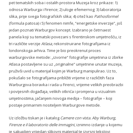
pet tematskih soba i ostalih prostora Muzeja kroz prikaze: 1)
odnosa Warburga i Firence; 2) uloge efemernog; 3) laboratorija
- Conference 2017
slika, prije svega fotografskih slika; 4) crtež kao
Pathosformel
- - Organizers 2017
(formula patosa) i 5) fenomen nimfe, “energetske inverzije”, još
jedan poznati Warburgov koncept. Izabrano je četrnaest
- - Participants 2017
panela koji su tematski povezani s firentinskom umjetnošću, iz
tri različite verzije
Atlasa
, rekonstruirane fotografijama iz
- - Program 2017
londonskoga arhiva. Time je bio preokrenut proces
warburgovske metode: „izvorne“ fotografije umjetnina iz zbirke
- - Gallery 2017
Atlasa postavljene su uz „originalne“ umjetnine unutar muzeja,
pruživši uvid u materijal kojim je Warburg manipulirao. Uz to,
- Conference 2018
pokušalo se fotografijama približiti vrijeme iz različitih faza
Warburgova boravka i rada u Firenci, vrijeme velikih preobrazbi
- - Organizers 2018
i povijesnih događaja, velikih otkrića i promjena u vizualnim
- - Participants 2018
umjetnostima, jačanjem novoga medija – fotografije – koji
postaje primarnim nositeljem Warburgove metode.
- - Program 2018
Uz izložbu tiskan je i katalog
Camere con vista. Aby Warburg,
- - Gallery 2018
Firenze e il laboratorio delle immagini
, iznimno izdanje u kojemu
je sakupljen vrijedan slikovni materijal te izvrsni tekstovi