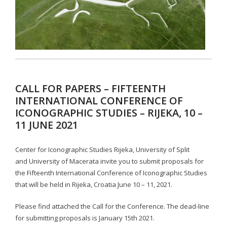
- - Abstracts IKON 12
- IKON 13/2020
- - Cover IKON 13
- - Impressum IKON 13
CALL FOR PAPERS – FIFTEENTH
- - Contents IKON 13
INTERNATIONAL CONFERENCE OF
ICONOGRAPHIC STUDIES – RIJEKA, 10 –
- - Abstracts IKON 13
11 JUNE 2021
- IKON 14/2021
Center for Iconographic Studies Rijeka, University of Split
- - Cover IKON 14
and University of Macerata invite you to submit proposals for
the Fifteenth International Conference of Iconographic Studies
- - Impressum IKON 14
that will be held in Rijeka, Croatia June 10 – 11, 2021.
- - Contents IKON 14
Please find attached the Call for the Conference. The dead-line
for submitting proposals is January 15th 2021.
- - Abstracts IKON 14