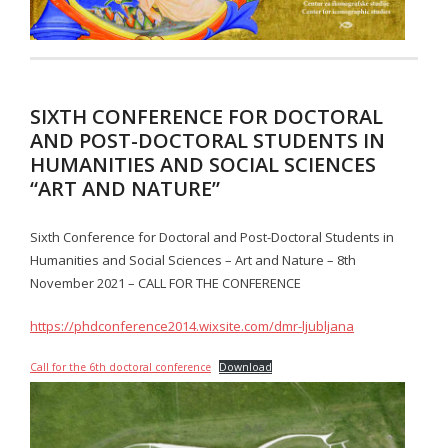
- - Contents IKON 10
- - Abstracts IKON 10
- IKON 11/2018
SIXTH CONFERENCE FOR DOCTORAL
- - Cover IKON 11
AND POST-DOCTORAL STUDENTS IN
HUMANITIES AND SOCIAL SCIENCES
- - Impressum IKON 11
“ART AND NATURE”
- - Contents IKON 11
Sixth Conference for Doctoral and Post-Doctoral Students in
- - Abstracts IKON 11
Humanities and Social Sciences – Art and Nature – 8th
November 2021 – CALL FOR THE CONFERENCE
- IKON 12/2019
https://phdconference2014.wixsite.com/dmr-ljubljana
- - Cover IKON 12
Call for the 6th doctoral conference
Download
- - Impressum IKON 12
- - Contents IKON 12