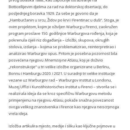
- - Gallery 2014
Botticellijevim djelima za rad na doktorskoj disertaciji, do
posljednjeg boravka 1929. Za sebe je govorio da je
- Conference 2015
„Hamburžanin u srcu, Židov po krvi i Firentinac u duši“. Stoga, je
ovim projektom, kojim je oživljen Warburg u Firenci, zaokružen
- - Organizers 2015
program proslave 150. godišnjice Warburgova rođenja, koja je
pokrenula cijeli niz događanja – izložbi, skupova, okruglih
- - Participants 2015
stolova, izdanja – kojima se problematizirao, reinterpretirao i
analizirao Warburgov opus. Pritom je posebna pozornost bila
- - Program 2015
posvećena njegovu
Mnemosyne Atlasu
, koji je doživio
- - Gallery 2015
„rekonstrukcije“ u tri velike izložbe organizirane u Berlinu,
Bonnu i Hamburgu 2020. i 2021. U suradnji tri velike institucije
- Conference 2016
vezane uz Warburgov rad – Warburgov institut u Londonu,
Muzej Uffizi i Kunstihistorisches institut u Firenci – stvorila se i
- - Organizers 2016
realizirala ideja da se kroz specifičnu Warburgovu metodu
primijenjenu na njegovu
Atlasu
, pokaže snažna povezanost
- - Participants 2016
ovoga velikog znanstvenika i Firence kao njegova neiscrpnoga
vrela ideja.
- - Program 2016
Izložba artikulira mjesto, medije i sliku kao ključne pojmove u
- - Gallery 2016