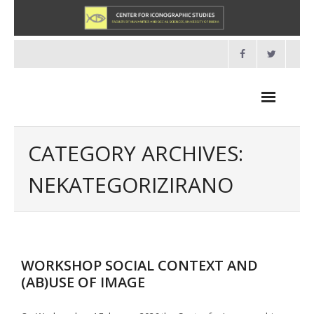
Skip
to
content
CATEGORY ARCHIVES:
NEKATEGORIZIRANO
NEWS
HOME
- About us
WORKSHOP SOCIAL CONTEXT AND
(AB)USE OF IMAGE
- Organisation