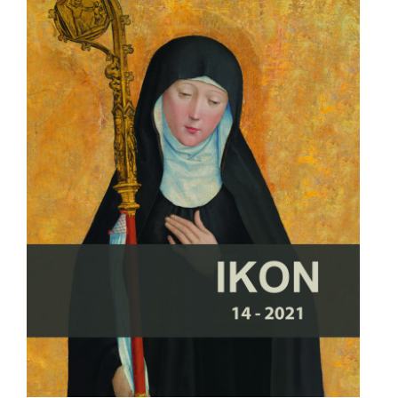
- - Cover IKON 4
- - Impressum IKON 4
- - Contents IKON 4
- - Abstracts IKON 4
- IKON 5/2012
- - Cover IKON 5
- - Impressum IKON 5
- - Contents IKON 5
- - Abstracts IKON 5
- IKON 6/2013
- - Cover IKON 6