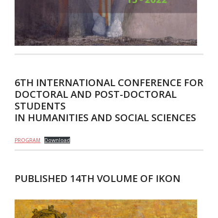
- - Cover IKON 2
- - Impressum IKON 2
- - Contents IKON 2
- - Abstracts IKON 2
6TH INTERNATIONAL CONFERENCE FOR
DOCTORAL AND POST-DOCTORAL
- IKON 3/2010
STUDENTS
IN HUMANITIES AND SOCIAL SCIENCES
- - Cover IKON 3
- - Impressum IKON 3
PROGRAM
Download
- - Contents IKON 3
PUBLISHED 14TH VOLUME OF IKON
- - Abstracts IKON 3
- IKON 4/2011