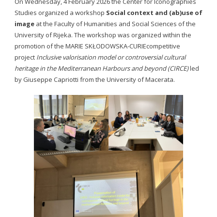
On Wednesday, 4 February 2026 the Center for Iconographies
- - Academic program board
Studies organized a workshop
Social context and (ab)use of
- - Collaborators
image
at the Faculty of Humanities and Social Sciences of the
University of Rijeka. The workshop was organized within the
- Newsletter
promotion of the MARIE SKŁODOWSKA-CURIEcompetitive
project
Inclusive valorisation model or controversial cultural
CONFERENCE
heritage in the Mediterranean Harbours and beyond (CIRCE)
led
by Giuseppe Capriotti from the University of Macerata.
- Conference 2007
- - Organizers 2007
- - Participants 2007
- - Program 2007
- - Gallery 2007
- Conference 2008
- - Organizers 2008