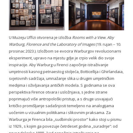
- - Program 2012
- - Gallery 2012
- Conference 2013
U Muzeju Uffizi otvorena je izložba
Rooms with a View. Aby
- - Organizers 2013
Warburg, Florence and the Laboratory of Images
(19. rujan – 10.
prosinac 2023.). Izložbom se evocira Warburgov revolucionarni
- - Participants 2013
eksperiment, upravo na mjestu gdje je crpio velik dio svoje
- - Program 2013
inspiracije. Aby Warburg u Firenci započinje istraživanje
umjetnosti kasnog petnaestog stoljeća, Botticellija i Ghirlandaia,
- - Gallery 2013
svjetovnih sadržaja, umnažanje slika u drugim umjetničkim
medijima i oživljavanja antičkih modela. S godinama se ova
- Conference 2014
perspektiva Firence otvara i usložnjava, s jedne strane
poprimajući više antropološki pristup, a s druge usvajajući
- - Organizers 2014
kritičko promišljanje sadašnjosti temeljeno na analogijama
uočenim u vizualnim politikama i slikovnim praksama. Za
- - Participants 2014
Warburga je Firenca bila „sudbinski prostor“ kako stoji u pismu
iz 1929., s kojim ga povezuje četrdeset godina „suradnje“: od
- - Program 2014
prvog dolaska 1888., kad započinje istraživanje na