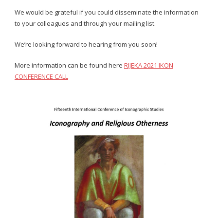
We would be grateful if you could disseminate the information
- IKON 15/2022
to your colleagues and through your mailing list.
- - Cover IKON 15
We’re looking forward to hearing from you soon!
- - Impressum IKON 15
More information can be found here
RIJEKA 2021 IKON
CONFERENCE CALL
- - Contents IKON 15
- - Abstracts IKON 15
PROJECTS
- LUP
- - Gallery
- - Application
- - Useful information