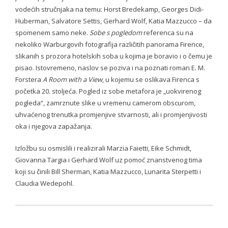
- Conference 2019
vodećih stručnjaka na temu: Horst Bredekamp, Georges Didi-
Huberman, Salvatore Settis, Gerhard Wolf, Katia Mazzucco – da
- - Organizers 2019
spomenem samo neke.
Sobe s pogledom
referenca su na
nekoliko Warburgovih fotografija različitih panorama Firence,
- - Participants 2019
slikanih s prozora hotelskih soba u kojima je boravio i o čemu je
- - Program 2019
pisao. Istovremeno, naslov se poziva i na poznati roman E. M.
Forstera
A Room with a View
, u kojemu se oslikava Firenca s
- - Gallery 2019
početka 20. stoljeća. Pogled iz sobe metafora je „uokvirenog
pogleda“, zamrznute slike u vremenu camerom obscurom,
- Conference 2020
uhvaćenog trenutka promjenjive stvarnosti, ali i promjenjivosti
oka i njegova zapažanja.
- - Organizers 2020
Izložbu su osmislili i realizirali Marzia Faietti, Eike Schmidt,
- - Participants 2020
Giovanna Targia i Gerhard Wolf uz pomoć znanstvenog tima
koji su činili Bill Sherman, Katia Mazzucco, Lunarita Sterpetti i
- - Program 2020
Claudia Wedepohl.
- - Gallery 2020
- Conference 2021