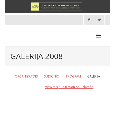
Skip
to
content
GALERIJA 2008
NOVOSTI
ORGANIZATORI
|
SUDIONICI
|
PROGRAM
| GALERIJA
O NAMA
View this publication on Calaméo
- O Centru
- Organizacija