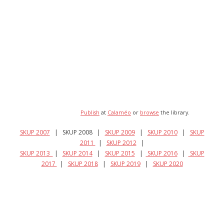
- - Programsko vijeće
- - Suradnici
- Newsletter
SKUP
- Skup 2007
- - Organizatori 2007
Publish
at
Calaméo
or
browse
the library.
- - Sudionici 2007
SKUP 2007
| SKUP 2008 |
SKUP 2009
|
SKUP 2010
|
SKUP
2011
|
SKUP 2012
|
- - Program 2007
SKUP 2013
|
SKUP 2014
|
SKUP 2015
|
SKUP 2016
|
SKUP
2017
|
SKUP 2018
|
SKUP 2019
|
SKUP 2020
- - Galerija 2007
- Skup 2008
- - Organizatori 2008