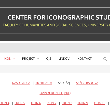
IKON
PROJEKTI
OJS
LINKOVI
KONTAKT
NASLOVNICA
|
IMPRESSUM
| SADRŽAJ |
SAŽECI RADOVA
Sadržaj IKON 13 (.PDF)
IKON 4
|
IKON 5
|
IKON 6
|
IKON 7
|
IKON 8
|
IKON 9
|
IKON 10