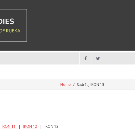
Home
/
Sadržaj IKON 13
|
IKON 11
|
IKON 12
| IKON 13