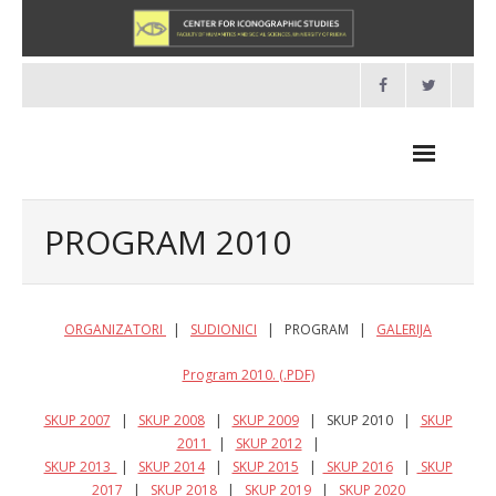
Skip
to
content
PROGRAM 2010
NOVOSTI
ORGANIZATORI
|
SUDIONICI
| PROGRAM |
GALERIJA
O NAMA
Program 2010. (.PDF)
- O Centru
SKUP 2007
|
SKUP 2008
|
SKUP 2009
| SKUP 2010 |
SKUP
2011
|
SKUP 2012
|
- Organizacija
SKUP 2013
|
SKUP 2014
|
SKUP 2015
|
SKUP 2016
|
SKUP
2017
|
SKUP 2018
|
SKUP 2019
|
SKUP 2020