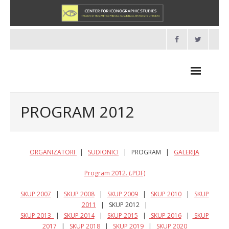
Skip
to
content
PROGRAM 2012
NOVOSTI
ORGANIZATORI
|
SUDIONICI
| PROGRAM |
GALERIJA
O NAMA
Program 2012. (.PDF)
- O Centru
SKUP 2007
|
SKUP 2008
|
SKUP 2009
|
SKUP 2010
|
SKUP
2011
| SKUP 2012 |
- Organizacija
SKUP 2013
|
SKUP 2014
|
SKUP 2015
|
SKUP 2016
|
SKUP
2017
|
SKUP 2018
|
SKUP 2019
|
SKUP 2020