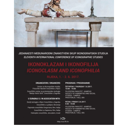
- - Programsko vijeće
- - Suradnici
- Newsletter
SKUP
- Skup 2007
- - Organizatori 2007
- - Sudionici 2007
- - Program 2007
- - Galerija 2007
- Skup 2008
- - Organizatori 2008