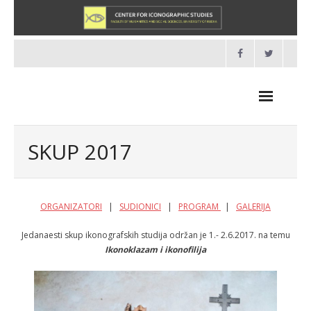
Skip
to
content
SKUP 2017
NOVOSTI
ORGANIZATORI
|
SUDIONICI
|
PROGRAM
|
GALERIJA
O NAMA
Jedanaesti skup ikonografskih studija održan je 1.- 2.6.2017. na temu
Ikonoklazam i ikonofilija
- O Centru
- Organizacija