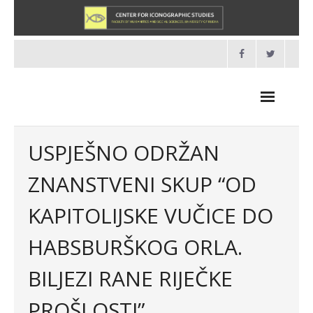
Skip
to
content
USPJEŠNO ODRŽAN
ZNANSTVENI SKUP “OD
NOVOSTI
KAPITOLIJSKE VUČICE DO
O NAMA
HABSBURŠKOG ORLA.
- O Centru
BILJEZI RANE RIJEČKE
- Organizacija
PROŠLOSTI”