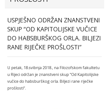
- - Programsko vijeće
- - Suradnici
USPJEŠNO ODRŽAN ZNANSTVENI
- Newsletter
SKUP “OD KAPITOLIJSKE VUČICE
SKUP
DO HABSBURŠKOG ORLA. BILJEZI
- Skup 2007
RANE RIJEČKE PROŠLOSTI”
- - Organizatori 2007
- - Sudionici 2007
U petak, 18.svibnja 2018., na Filozofskom fakultetu
- - Program 2007
u Rijeci održan je znanstveni skup “Od Kapitolijske
vučice do habsburškog orla. Biljezi rane riječke
- - Galerija 2007
prošlosti”.
- Skup 2008
- - Organizatori 2008