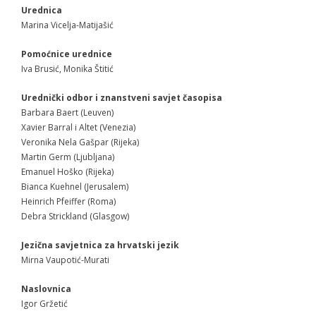
- - Programsko vijeće
Urednica
Marina Vicelja-Matijašić
- - Suradnici
Pomoćnice urednice
- Newsletter
Iva Brusić, Monika Štitić
SKUP
Urednički odbor i znanstveni savjet časopisa
Barbara Baert (Leuven)
- Skup 2007
Xavier Barral i Altet (Venezia)
Veronika Nela Gašpar (Rijeka)
- - Organizatori 2007
Martin Germ (Ljubljana)
Emanuel Hoško (Rijeka)
- - Sudionici 2007
Bianca Kuehnel (Jerusalem)
Heinrich Pfeiffer (Roma)
- - Program 2007
Debra Strickland (Glasgow)
- - Galerija 2007
Jezična savjetnica za hrvatski jezik
Mirna Vaupotić-Murati
- Skup 2008
Naslovnica
- - Organizatori 2008
Igor Gržetić