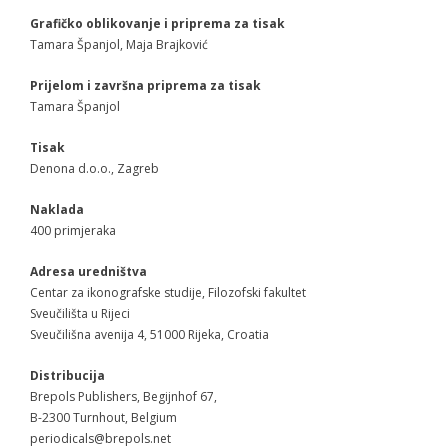
- - Sudionici 2008
Grafičko oblikovanje i priprema za tisak
Tamara Španjol, Maja Brajković
- - Program 2008
Prijelom i završna priprema za tisak
- - Galerija 2008
Tamara Španjol
- Skup 2009
Tisak
Denona d.o.o., Zagreb
- - Organizatori 2009
Naklada
- - Sudionici 2009
400 primjeraka
- - Program 2009
Adresa uredništva
Centar za ikonografske studije, Filozofski fakultet
- - Galerija 2009
Sveučilišta u Rijeci
Sveučilišna avenija 4, 51000 Rijeka, Croatia
- Skup 2010
Distribucija
Brepols Publishers, Begijnhof 67,
- - Organizatori 2010
B-2300 Turnhout, Belgium
periodicals@brepols.net
- - Sudionici 2010