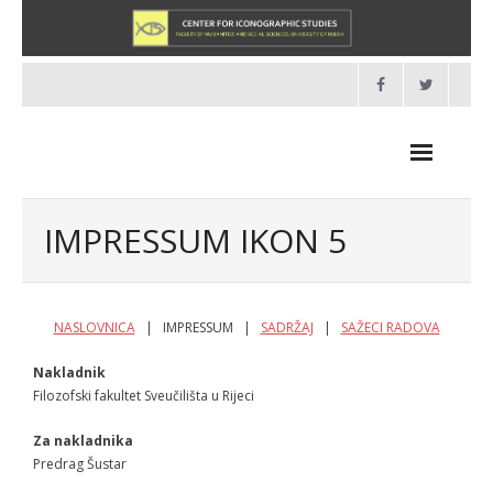
Skip
to
content
IMPRESSUM IKON 5
NOVOSTI
NASLOVNICA
| IMPRESSUM |
SADRŽAJ
|
SAŽECI RADOVA
O NAMA
Nakladnik
Filozofski fakultet Sveučilišta u Rijeci
- O Centru
Za nakladnika
- Organizacija
Predrag Šustar